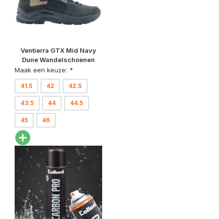
Ventierra GTX Mid Navy
Dune Wandelschoenen
Heren
Maak een keuze:
*
41.5
42
42.5
43.5
44
44.5
45
46