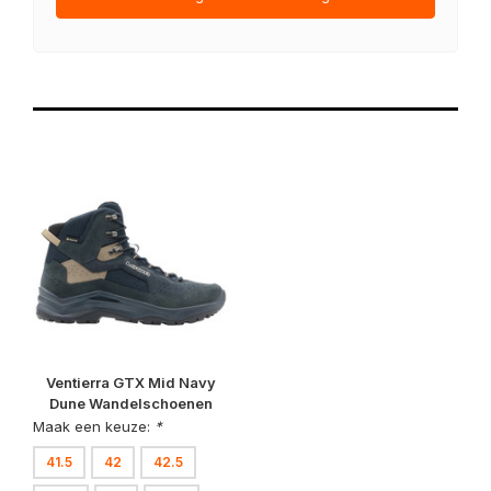
Ventierra GTX Mid Navy
Dune Wandelschoenen
Heren
Maak een keuze:
*
41.5
42
42.5