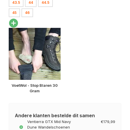
43.5
44
44.5
45
46
VoetWol - Stop Blaren 30
Gram
Andere klanten bestelde dit samen
Ventierra GTX Mid Navy
€179,99
Dune Wandelschoenen