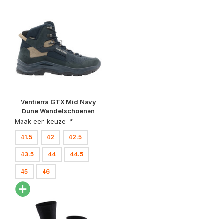
Ventierra GTX Mid Navy
Dune Wandelschoenen
Heren
Maak een keuze:
*
41.5
42
42.5
43.5
44
44.5
45
46