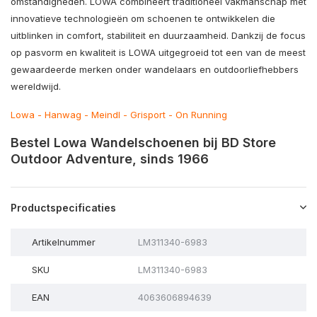
omstandigheden. LOWA combineert traditioneel vakmanschap met
innovatieve technologieën om schoenen te ontwikkelen die
uitblinken in comfort, stabiliteit en duurzaamheid. Dankzij de focus
op pasvorm en kwaliteit is LOWA uitgegroeid tot een van de meest
gewaardeerde merken onder wandelaars en outdoorliefhebbers
wereldwijd.
Lowa
-
Hanwag
-
Meindl
-
Grisport
-
On Running
Bestel Lowa Wandelschoenen bij BD Store
Outdoor Adventure, sinds 1966
Productspecificaties
Artikelnummer
LM311340-6983
SKU
LM311340-6983
EAN
4063606894639