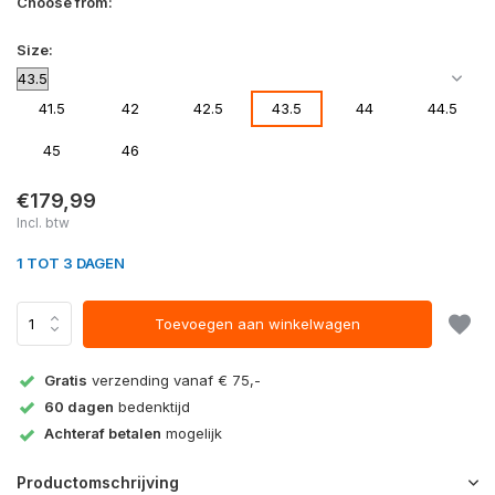
Choose from:
Size:
41.5
42
42.5
43.5
44
44.5
45
46
€179,99
Incl. btw
1 TOT 3 DAGEN
Toevoegen aan winkelwagen
Gratis
verzending vanaf € 75,-
60 dagen
bedenktijd
Achteraf betalen
mogelijk
Productomschrijving